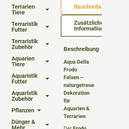
Terrarien
Beschreibung
Tiere
Zusätzliche
Terraristik
Informationen
Futter
Terraristik
Zubehör
Beschreibung
Aquarien
Aqua Della
Tiere
Frodo
Aquaristik
Felsen –
Futter
naturgetreue
Aquaristik
Dekoration
Zubehör
für
Aquarien &
Pflanzen
Terrarien
Dünger &
Mehr
Der
Frodo