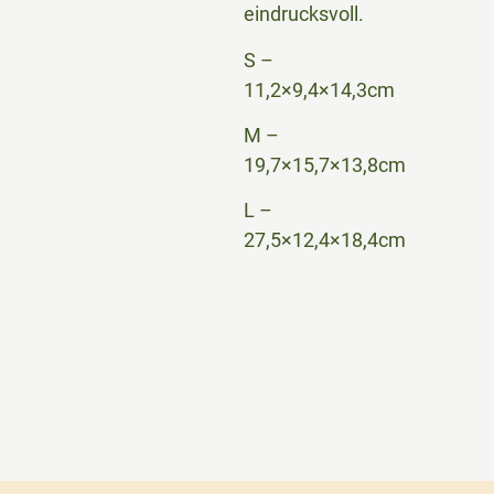
eindrucksvoll.
S –
11,2×9,4×14,3cm
M –
19,7×15,7×13,8cm
L –
27,5×12,4×18,4cm