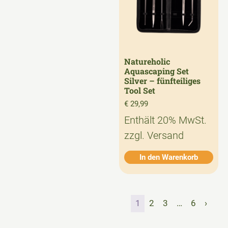
Natureholic
Aquascaping Set
Silver – fünfteiliges
Tool Set
€
29,99
Enthält 20% MwSt.
zzgl.
Versand
In den Warenkorb
1
2
3
…
6
›