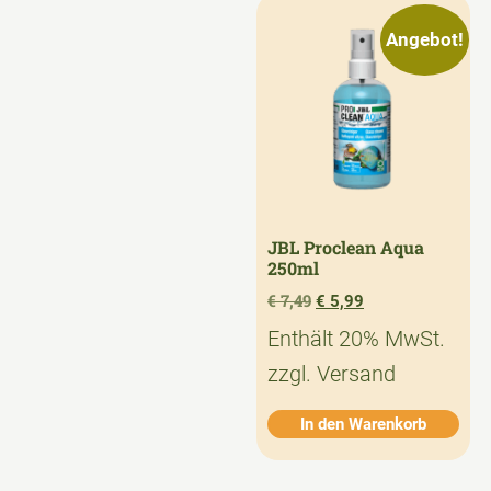
Angebot!
JBL Proclean Aqua
250ml
€
7,49
€
5,99
Enthält 20% MwSt.
zzgl.
Versand
In den Warenkorb