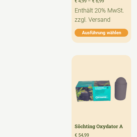
€
4,99
–
€
6,99
Enthält 20% MwSt.
zzgl.
Versand
Ausführung wählen
Söchting Oxydator A
€
54,99