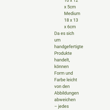
10 x 12
x 5cm
Medium
18 x 13
x 6cm
Da es sich
um
handgefertigte
Produkte
handelt,
können
Form und
Farbe leicht
von den
Abbildungen
abweichen
– jedes