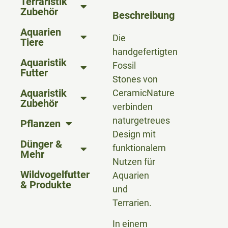
Terraristik
Zubehör
Beschreibung
Aquarien
Die
Tiere
handgefertigten
Aquaristik
Fossil
Futter
Stones von
Aquaristik
CeramicNature
Zubehör
verbinden
naturgetreues
Pflanzen
Design mit
Dünger &
funktionalem
Mehr
Nutzen für
Wildvogelfutter
Aquarien
& Produkte
und
Terrarien.
In einem