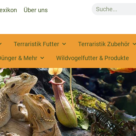
exikon
Über uns
Terraristik Futter
Terraristik Zubehör
Dünger & Mehr
Wildvogelfutter & Produkte