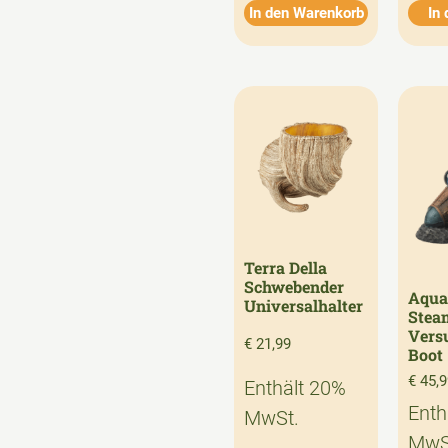
In den Warenkorb
In
Terra Della
Schwebender
Aqua
Universalhalter
Stea
Vers
€
21,99
Boot
€
45,9
Enthält 20%
Enth
MwSt.
MwS