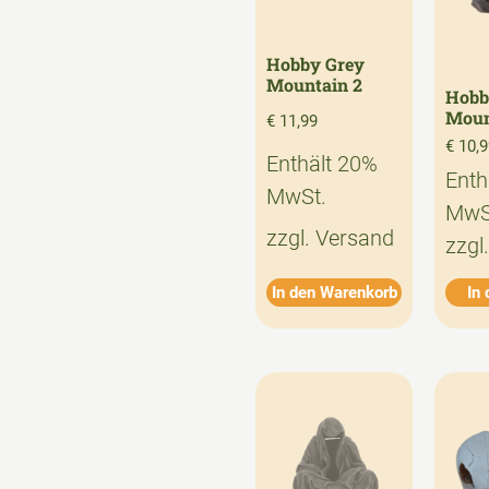
Hobby Grey
Mountain 2
Hobb
Moun
€
11,99
€
10,9
Enthält 20%
Enth
MwSt.
MwS
zzgl.
Versand
zzgl
In den Warenkorb
In