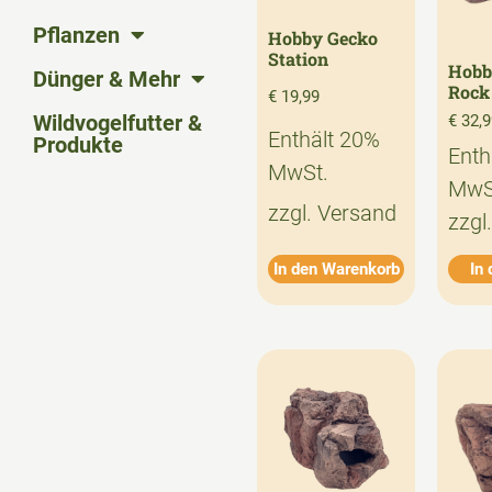
Pflanzen
Hobby Gecko
Station
Hobb
Dünger & Mehr
Rock
€
19,99
Wildvogelfutter &
€
32,9
Enthält 20%
Produkte
Enth
MwSt.
MwS
zzgl.
Versand
zzgl
In den Warenkorb
In