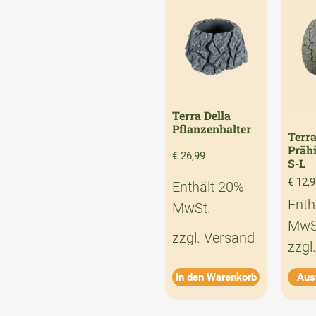
Terra Della
Pflanzenhalter
Terra
Prähi
€
26,99
S-L
€
12,9
Enthält 20%
Enth
MwSt.
MwS
zzgl.
Versand
zzgl
In den Warenkorb
Aus