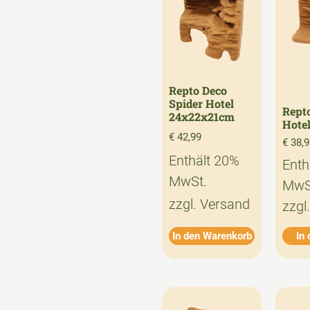
Repto Deco
Spider Hotel
Rept
24x22x21cm
Hote
€
42,99
€
38,9
Enthält 20%
Enth
MwSt.
MwS
zzgl.
Versand
zzgl
In den Warenkorb
In