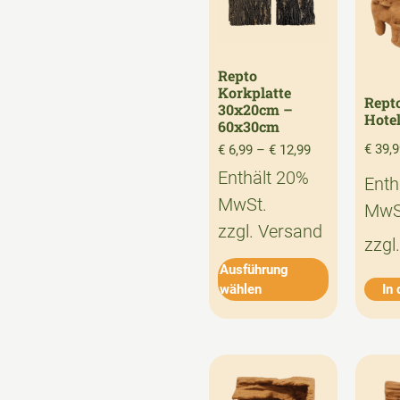
Repto
Korkplatte
Rept
30x20cm –
Hote
60x30cm
€
39,9
€
6,99
–
€
12,99
Enthält 20%
Enth
MwSt.
MwS
zzgl.
Versand
zzgl
Ausführung
wählen
In