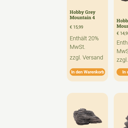
Hobby Grey
Mountain 4
Hobb
Moun
€
15,99
€
14,9
Enthält 20%
Enth
MwSt.
MwS
zzgl.
Versand
zzgl
In den Warenkorb
In