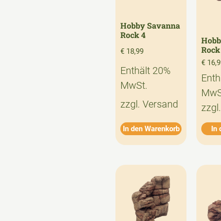
Hobby Savanna
Rock 4
Hobb
Rock
€
18,99
€
16,9
Enthält 20%
Enth
MwSt.
MwS
zzgl.
Versand
zzgl
In den Warenkorb
In