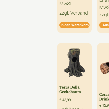
Enth
MwSt.
MwS
zzgl.
Versand
zzgl
In den Warenkorb
Aus
Terra Della
Geckobaum
Cera
Drin
€
43,99
€
12,9