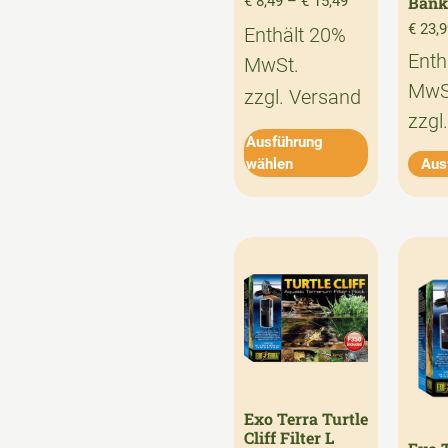
€
8,49
–
€
15,49
Bank
€
23,9
Enthält 20%
Enth
MwSt.
MwS
zzgl.
Versand
zzgl
Ausführung
wählen
Aus
Exo Terra Turtle
Cliff Filter L