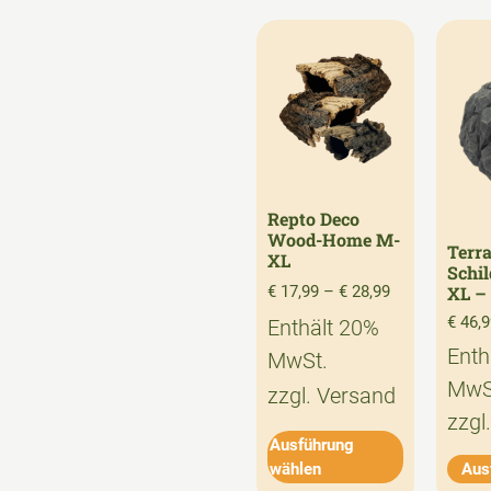
Repto Deco
Wood-Home M-
Terra
XL
Schi
€
17,99
–
€
28,99
XL –
€
46,9
Enthält 20%
Enth
MwSt.
MwS
zzgl.
Versand
zzgl
Ausführung
wählen
Aus