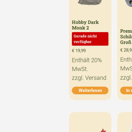
Hobby Dark
Monk 2
Prem
Schi
Groß
€
28,9
€
19,99
Enth
Enthält 20%
MwS
MwSt.
zzgl
zzgl.
Versand
Weiterlesen
In