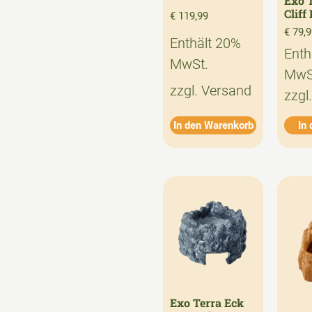
Exo T
Cliff
€
119,99
€
79,9
Enthält 20%
Enth
MwSt.
MwS
zzgl.
Versand
zzgl
In den Warenkorb
In
Exo Terra Eck