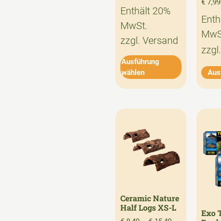
€
7,99
Enthält 20%
Enth
MwSt.
MwS
zzgl.
Versand
zzgl
Ausführung
wählen
Aus
Ceramic Nature
Half Logs XS-L
Exo T