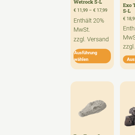
Wetrock S-L
Exo 
€
11,99
–
€
17,99
S-L
€
18,9
Enthält 20%
Enth
MwSt.
MwS
zzgl.
Versand
zzgl
Ausführung
wählen
Aus