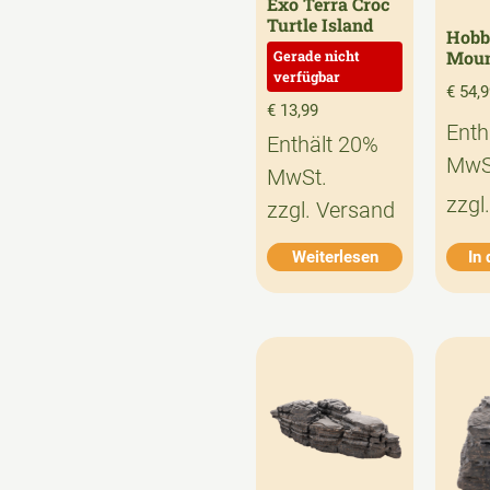
Exo Terra Croc
Turtle Island
Hobb
Moun
€
54,9
€
13,99
Enth
Enthält 20%
MwS
MwSt.
zzgl
zzgl.
Versand
Weiterlesen
In