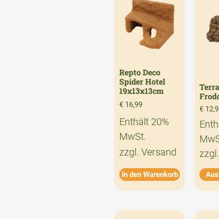
Repto Deco
Spider Hotel
Terra
19x13x13cm
Frodo
€
16,99
€
12,9
Enthält 20%
Enth
MwSt.
MwS
zzgl.
Versand
zzgl
In den Warenkorb
Aus