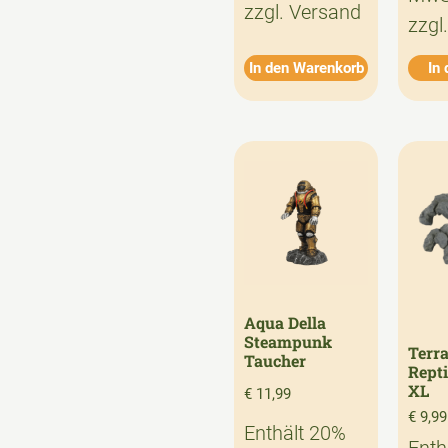
zzgl.
Versand
zzgl
In den Warenkorb
In
Aqua Della
Steampunk
Terra
Taucher
Repti
XL
€
11,99
€
9,99
Enthält 20%