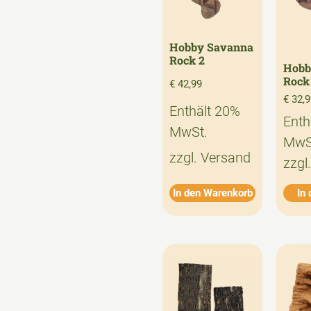
Hobby Savanna
Rock 2
Hobb
Rock
€
42,99
€
32,9
Enthält 20%
Enth
MwSt.
MwS
zzgl.
Versand
zzgl
In den Warenkorb
In