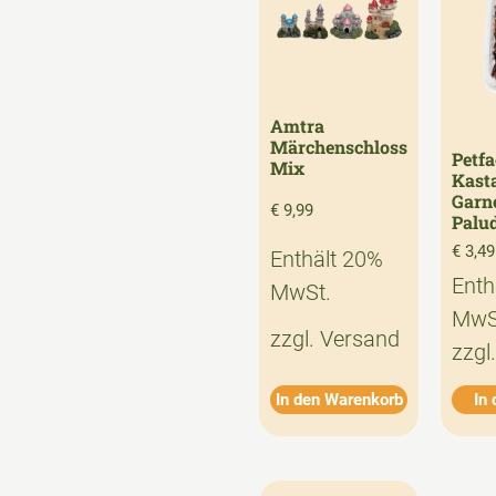
Amtra
Märchenschloss
Petfa
Mix
Kast
Garn
€
9,99
Palud
€
3,49
Enthält 20%
Enth
MwSt.
MwS
zzgl.
Versand
zzgl
In den Warenkorb
In