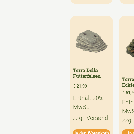
Terra Della
Futterfelsen
Terra
Eckf
€
21,99
€
51,9
Enthält 20%
Enth
MwSt.
MwS
zzgl.
Versand
zzgl
In den Warenkorb
In