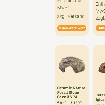
Enthält 20%
Enth
MwSt.
MwS
zzgl.
Versand
zzgl
In den Warenkorb
Aus
Ceramic Nature
Fossil Stone
Cera
Cave XS-M
Iglu
€
8,49
–
€
12,99