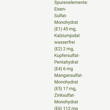
Spurenelemente:
Eisen-
Sulfat-
Monohydrat
(E1) 45 mg,
Kalziumjodat
wasserfrei
(E2) 2 mg,
Kupfersulfat-
Pentahydrat
(E4) 6 mg
Mangansulfat-
Monohydrat
(E5) 17 mg,
Zinksulfat-
Monohydrat
(E6) 112 mg