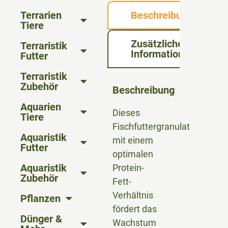
Terrarien
Beschreibung
Tiere
Zusätzliche
Terraristik
Informationen
Futter
Terraristik
Zubehör
Beschreibung
Aquarien
Dieses
Tiere
Fischfuttergranulat
Aquaristik
mit einem
Futter
optimalen
Aquaristik
Protein-
Zubehör
Fett-
Verhältnis
Pflanzen
fördert das
Dünger &
Wachstum