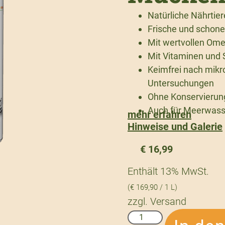
Natürliche Nährtier
Frische und schon
Mit wertvollen Om
Mit Vitaminen und
Keimfrei nach mikr
Untersuchungen
Ohne Konservierun
Auch für Meerwass
mehr erfahren
Hinweise und Galerie
€
16,99
Enthält 13% MwSt.
(
€
169,90
/ 1 L)
zzgl.
Versand