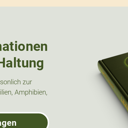
mationen
Haltung
onlich zur
lien, Amphibien,
agen