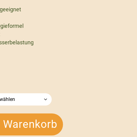
 geeignet
gieformel
t
sserbelastung
n Warenkorb