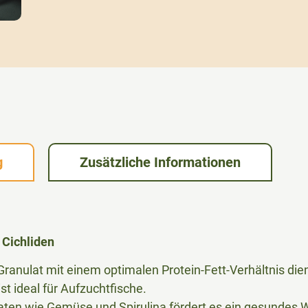
g
Zusätzliche Informationen
e Cichliden
ranulat mit einem optimalen Protein-Fett-Verhältnis dient 
st ideal für Aufzuchtfische.
taten wie Gemüse und Spirulina fördert es ein gesundes 