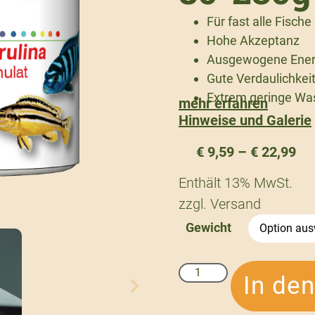
Für fast alle Fische
Hohe Akzeptanz
Ausgewogene Ener
Gute Verdaulichkei
Extrem geringe Wa
mehr erfahren
Hinweise und Galerie
€
9,59
–
€
22,99
Enthält 13% MwSt.
zzgl.
Versand
Gewicht
In de