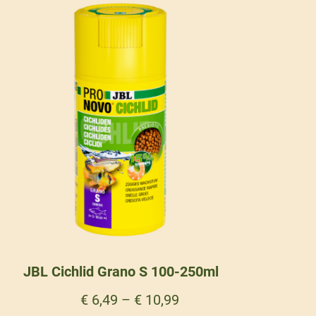
JBL Cichlid Grano S 100-250ml
€
6,49
–
€
10,99