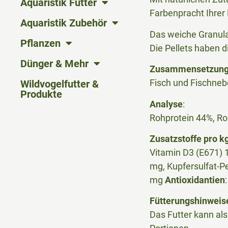
Aquaristik Futter
Farbenpracht Ihrer 
Aquaristik Zubehör
Das weiche Granulat
Pflanzen
Die Pellets haben 
Dünger & Mehr
Zusammensetzun
Fisch und Fischneb
Wildvogelfutter &
Produkte
Analyse
:
Rohprotein 44%, Ro
Zusatzstoffe pro kg
Vitamin D3 (E671) 
mg, Kupfersulfat-P
mg
Antioxidantien
Fütterungshinweis
Das Futter kann als