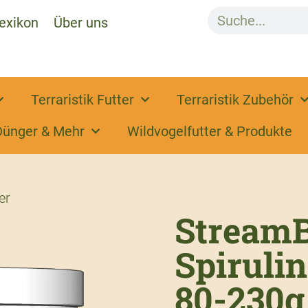
exikon
Über uns
Terraristik Futter
Terraristik Zubehör
Dünger & Mehr
Wildvogelfutter & Produkte
er
StreamB
Spirulin
80-230g