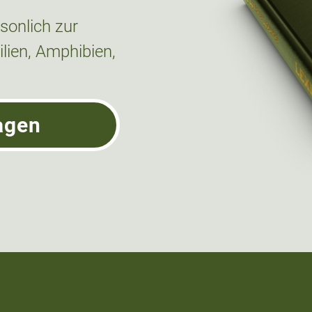
onlich zur
lien, Amphibien,
agen