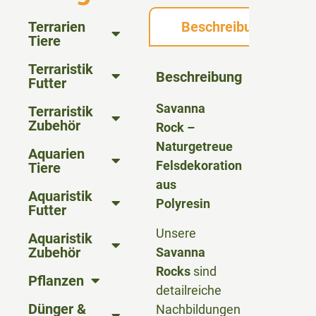
Terrarien
Beschreibung
Tiere
Terraristik
Beschreibung
Futter
Savanna
Terraristik
Zubehör
Rock –
Naturgetreue
Aquarien
Felsdekoration
Tiere
aus
Aquaristik
Polyresin
Futter
Unsere
Aquaristik
Zubehör
Savanna
Rocks
sind
Pflanzen
detailreiche
Dünger &
Nachbildungen