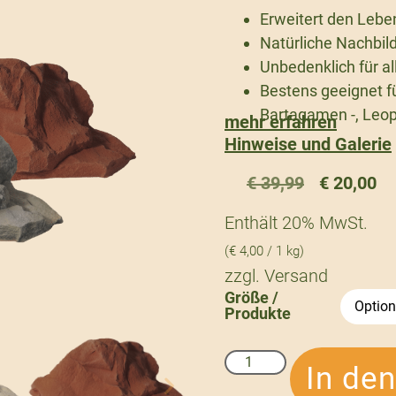
Erweitert den Lebe
Natürliche Nachbil
Unbedenklich für a
Bestens geeignet f
Bartagamen -, Leo
mehr erfahren
Hinweise und Galerie
€
39,99
€
20,00
Enthält 20% MwSt.
(
€
4,00
/ 1 kg)
zzgl.
Versand
Größe /
Produkte
In de