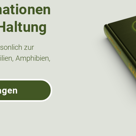
mationen
Haltung
onlich zur
lien, Amphibien,
agen