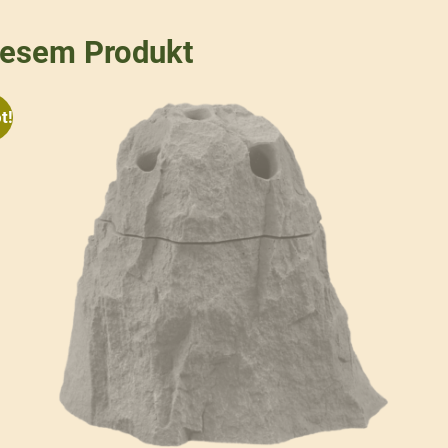
iesem Produkt
t!