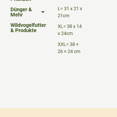
L= 31 x 21 x
Dünger &
Mehr
21cm
Wildvogelfutter
XL= 38 x 14
& Produkte
x 24cm
XXL= 38 ×
26 × 24 cm