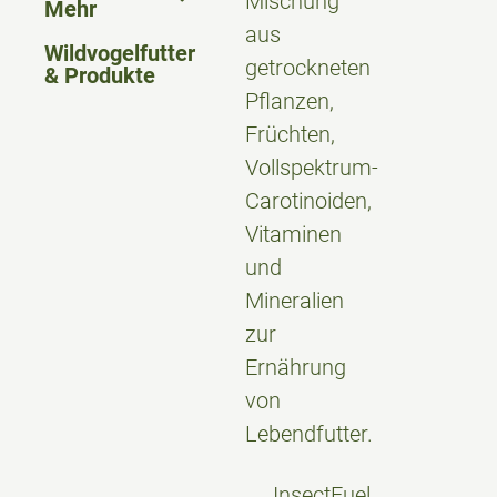
Mischung
Mehr
aus
Wildvogelfutter
getrockneten
& Produkte
Pflanzen,
Früchten,
Vollspektrum-
Carotinoiden,
Vitaminen
und
Mineralien
zur
Ernährung
von
Lebendfutter.
InsectFuel