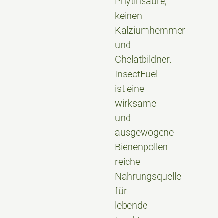
Phytinsäure,
keinen
Kalziumhemmer
und
Chelatbildner.
InsectFuel
ist eine
wirksame
und
ausgewogene
Bienenpollen-
reiche
Nahrungsquelle
für
lebende