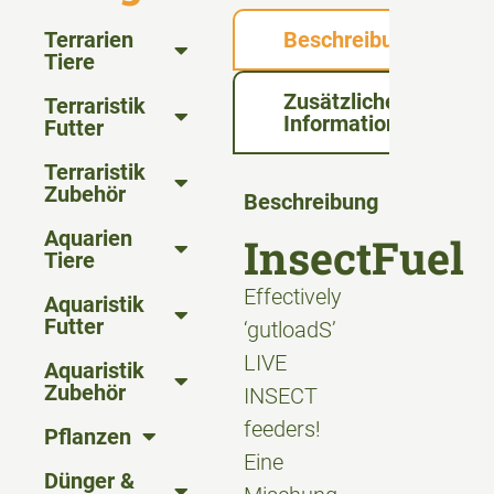
Terrarien
Beschreibung
Tiere
Zusätzliche
Terraristik
Informationen
Futter
Terraristik
Zubehör
Beschreibung
Aquarien
InsectFuel
Tiere
Effectively
Aquaristik
Futter
‘gutloadS’
LIVE
Aquaristik
Zubehör
INSECT
feeders!
Pflanzen
Eine
Dünger &