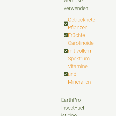
Gemüse
verwenden.
Getrocknete
Pflanzen
Früchte
Carotinoide
mit vollem
Spektrum
Vitamine
und
Mineralien
EarthPro-
InsectFuel
ist eine