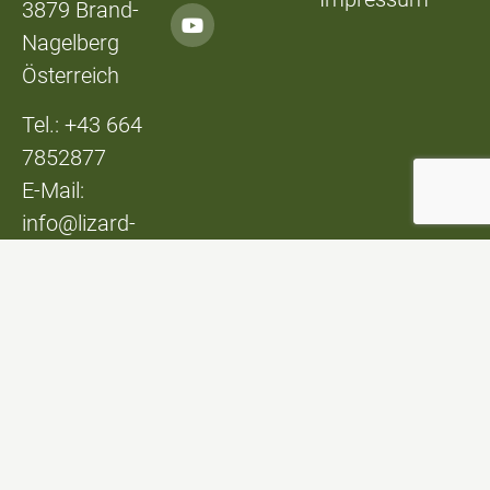
3879 Brand-
Nagelberg
Österreich
Tel.: +43 664
7852877
E-Mail:
info@lizard-
lounge.at
© Lizard Lounge
Design:
Studio Kerschbaum