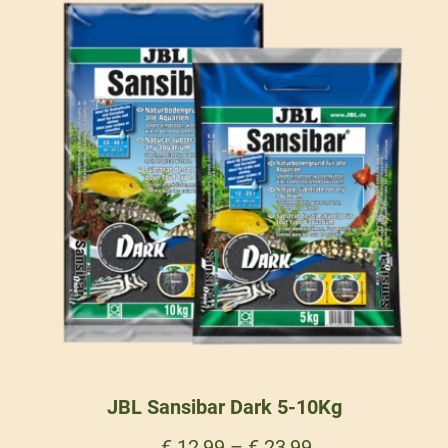
JBL Sansibar Dark 5-10Kg
€
12,99
–
€
23,99