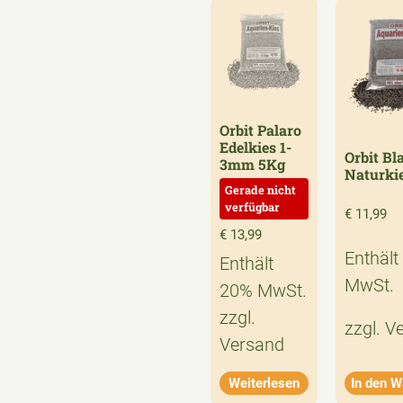
Orbit Palaro
Edelkies 1-
Orbit Bl
3mm 5Kg
Naturki
€
11,99
€
13,99
Enthält
Enthält
MwSt.
20% MwSt.
zzgl.
zzgl.
V
Versand
Weiterlesen
In den W