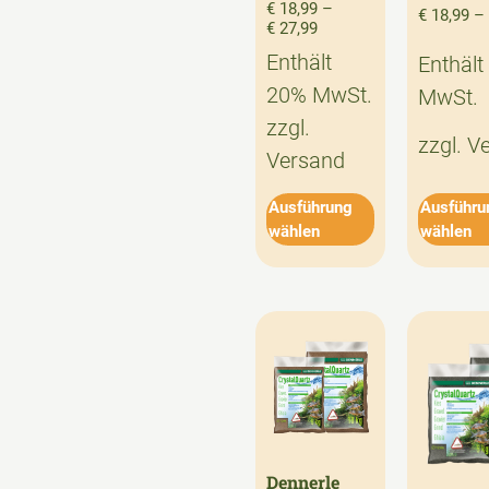
€
18,99
–
€
18,99
–
€
27,99
Enthält
Enthält
20% MwSt.
MwSt.
zzgl.
zzgl.
V
Versand
Ausführung
Ausführu
wählen
wählen
Dennerle