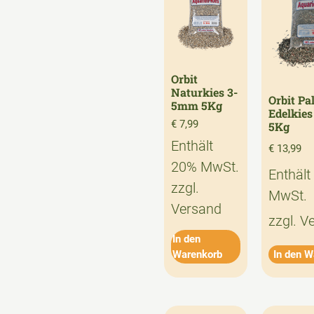
Orbit
Naturkies 3-
Orbit Pa
5mm 5Kg
Edelkie
€
7,99
5Kg
Enthält
€
13,99
20% MwSt.
Enthält
zzgl.
MwSt.
Versand
zzgl.
V
In den
Warenkorb
In den W