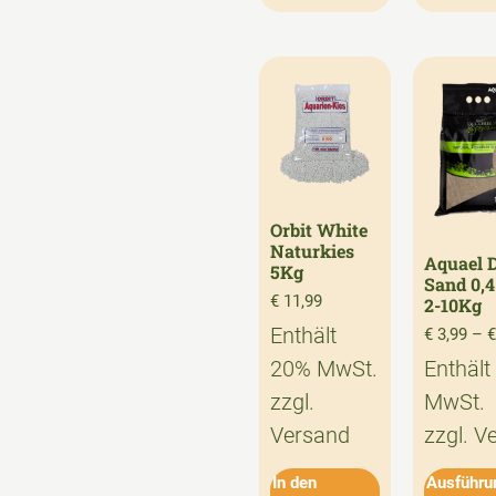
Orbit White
Naturkies
Aquael D
5Kg
Sand 0,
€
11,99
2-10Kg
Enthält
€
3,99
–
€
20% MwSt.
Enthält
zzgl.
MwSt.
Versand
zzgl.
V
In den
Ausführu