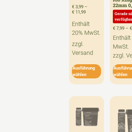
22mm 0,
€
3,99
–
€
11,99
Enthält
€
7,99
–
€
20% MwSt.
Enthält
zzgl.
MwSt.
Versand
zzgl.
V
Ausführung
Ausführu
wählen
wählen