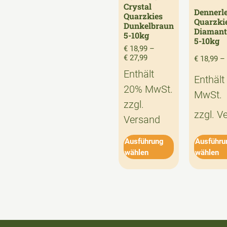
Crystal
Dennerle
Quarzkies
Quarzki
Dunkelbraun
Diamant
5-10kg
5-10kg
€
18,99
–
€
27,99
€
18,99
–
Enthält
Enthält
20% MwSt.
MwSt.
zzgl.
zzgl.
V
Versand
Ausführung
Ausführu
wählen
wählen