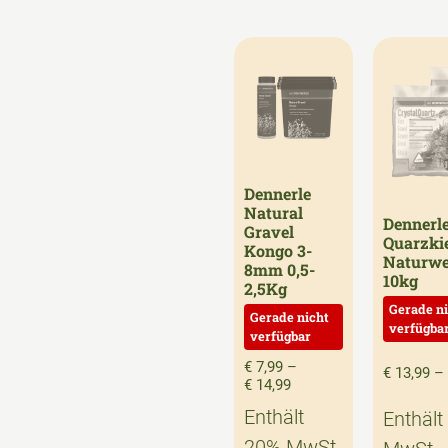
Dennerle
Natural
Dennerle
Gravel
Quarzki
Kongo 3-
Naturwe
8mm 0,5-
10kg
2,5Kg
€
7,99
–
€
13,99
–
€
14,99
Enthält
Enthält
20% MwSt.