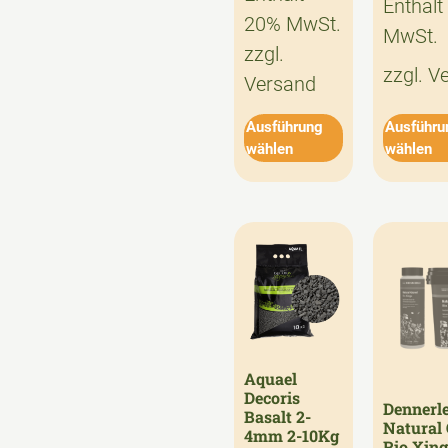
Enthält
20% MwSt.
MwSt.
zzgl.
zzgl.
V
Versand
Ausführung
Ausführu
wählen
wählen
Aquael
Decoris
Dennerl
Basalt 2-
Natural 
4mm 2-10Kg
Rio Xing