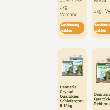
MwSt.
zzgl.
zzgl.
V
Versand
Ausführung
Ausführu
wählen
wählen
Dennerle
Crystal
Dennerle
Quarzkies
Quarzki
Schiefergrau
Rehbrau
5-10kg