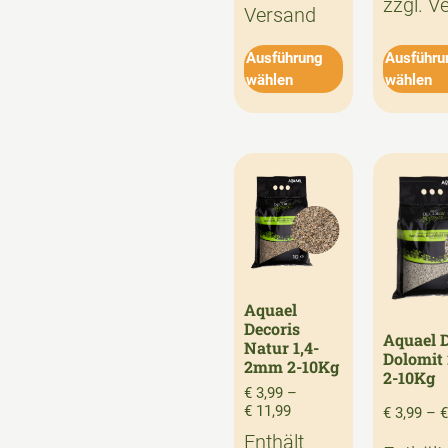
zzgl.
V
Versand
Ausführung
Ausführu
wählen
wählen
Aquael
Decoris
Aquael D
Natur 1,4-
Dolomit
2mm 2-10Kg
2-10Kg
€
3,99
–
€
11,99
€
3,99
–
€
Enthält