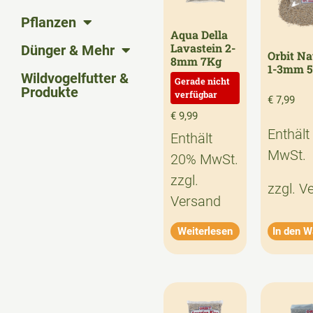
Pflanzen
Aqua Della
Lavastein 2-
Dünger & Mehr
Orbit Na
8mm 7Kg
1-3mm 
Wildvogelfutter &
Produkte
€
7,99
€
9,99
Enthält
Enthält
MwSt.
20% MwSt.
zzgl.
zzgl.
V
Versand
Weiterlesen
In den W