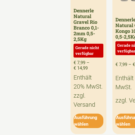
Dennerle
Natural
Dennerl
Gravel Rio
Natural 
Branco 0,1-
Kongo 
2mm 0,5-
0,5-2,5K
2,5Kg
€
7,99
–
€
7,99
–
€
€
14,99
Enthält
Enthält
20% MwSt.
MwSt.
zzgl.
zzgl.
V
Versand
Ausführung
Ausführu
wählen
wählen