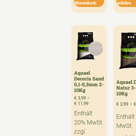
Warenkorb
wählen
Aquael
Decoris Sand
Aquael D
0,1-0,3mm 2-
Natur 3
10Kg
10Kg
€
3,99
–
€
11,99
€
3,99
–
€
Enthält
Enthält
20% MwSt.
MwSt.
zzgl.