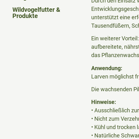
Durch den Einsatz 
Entwicklungsgeschw
Wildvogelfutter &
Produkte
unterstützt eine er
Tausendfüßern, Sc
Ein weiterer Vortei
aufbereitete, nährs
das Pflanzenwachs
Anwendung:
Larven möglichst fr
Die wachsenden Pil
Hinweise:
• Ausschließlich z
• Nicht zum Verzeh
• Kühl und trocken 
• Natürliche Schwa