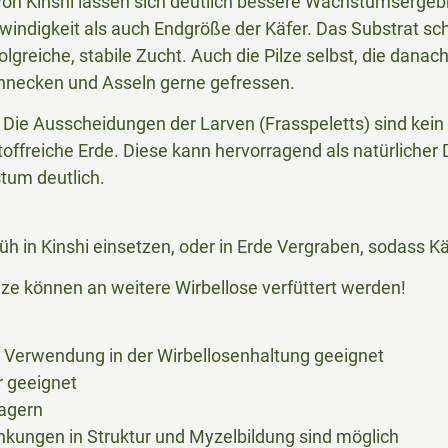
von Kinshi lassen sich deutlich bessere Wachstumsergebn
indigkeit als auch Endgröße der Käfer. Das Substrat s
folgreiche, stabile Zucht. Auch die Pilze selbst, die da
hnecken und Asseln gerne gefressen.
l: Die Ausscheidungen der Larven (Frasspeletts) sind kein
toffreiche Erde. Diese kann hervorragend als natürliche
tum deutlich.
üh in Kinshi einsetzen, oder in Erde Vergraben, sodass Kä
ze können an weitere Wirbellose verfüttert werden!
ur Verwendung in der Wirbellosenhaltung geeignet
r geeignet
lagern
nkungen in Struktur und Myzelbildung sind möglich