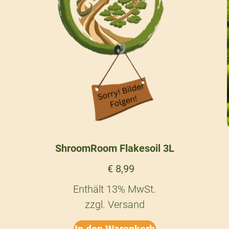
ShroomRoom Flakesoil 3L
€
8,99
Enthält 13% MwSt.
zzgl.
Versand
In den Warenkorb