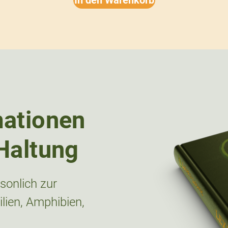
mationen
Haltung
onlich zur
lien, Amphibien,