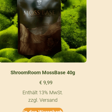
ShroomRoom MossBase 40g
€
9,99
Enthält 13% MwSt.
zzgl.
Versand
In den Warenkorb