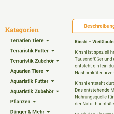
Beschreibun
Kategorien
Terrarien Tiere
Kinshi – Weißfaule
Terraristik Futter
Kinshi ist speziell
Tausendfüßer und a
Terraristik Zubehör
entsteht ein fein d
Aquarien Tiere
Nashornkäferlarve
Aquaristik Futter
Kinshi entsteht dur
Das entstehende My
Aquaristik Zubehör
Nahrungsquelle für 
Pflanzen
der Natur hauptsäc
Dünger & Mehr