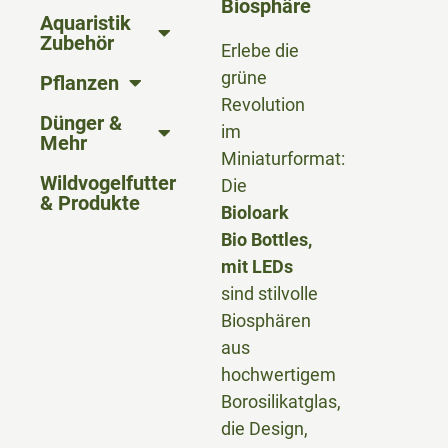
Biosphäre
Aquaristik
Zubehör
Erlebe die
grüne
Pflanzen
Revolution
Dünger &
im
Mehr
Miniaturformat:
Wildvogelfutter
Die
& Produkte
Bioloark
Bio Bottles,
mit LEDs
sind stilvolle
Biosphären
aus
hochwertigem
Borosilikatglas,
die Design,