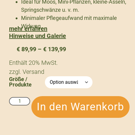
Ideal für Moos, Mini-Pflanzen, kleine-Asseln,
Springschwänze u. v. m.
Minimaler Pflegeaufwand mit maximale
Wirkung
mehr erfahren
Hinweise und Galerie
€
89,99
–
€
139,99
Enthält 20% MwSt.
zzgl.
Versand
Größe /
Produkte
In den Warenkorb