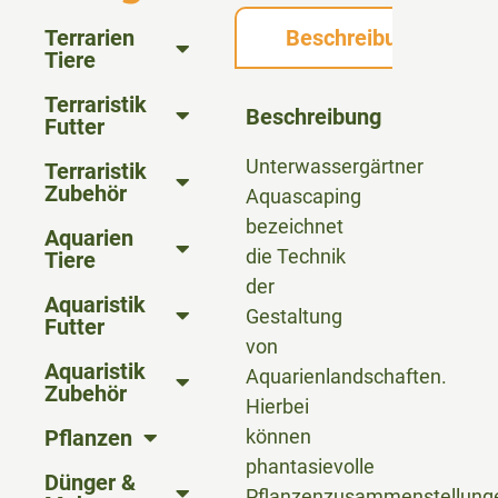
Terrarien
Beschreibung
Tiere
Terraristik
Beschreibung
Futter
Unterwassergärtner
Terraristik
Zubehör
Aquascaping
bezeichnet
Aquarien
die Technik
Tiere
der
Aquaristik
Gestaltung
Futter
von
Aquaristik
Aquarienlandschaften.
Zubehör
Hierbei
Pflanzen
können
phantasievolle
Dünger &
Pflanzenzusammenstellung