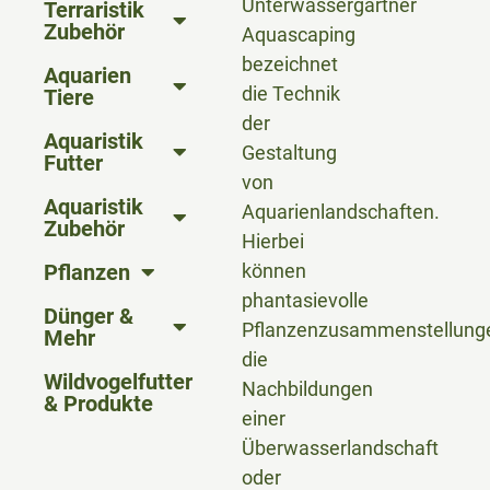
Unterwassergärtner
Terraristik
Zubehör
Aquascaping
bezeichnet
Aquarien
die Technik
Tiere
der
Aquaristik
Gestaltung
Futter
von
Aquaristik
Aquarienlandschaften.
Zubehör
Hierbei
Pflanzen
können
phantasievolle
Dünger &
Pflanzenzusammenstellung
Mehr
die
Wildvogelfutter
Nachbildungen
& Produkte
einer
Überwasserlandschaft
oder