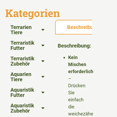
Kategorien
Terrarien
Beschreibung
Tiere
Terraristik
Beschreibung:
Futter
Kein
Terraristik
Zubehör
Mischen
erforderlich
Aquarien
–
Tiere
Drücken
Aquaristik
Sie
Futter
einfach
Aquaristik
die
Zubehör
weichezähe