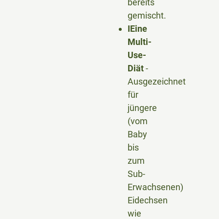
bereits
gemischt.
I
Eine
Multi-
Use-
Diät
-
Ausgezeichnet
für
jüngere
(vom
Baby
bis
zum
Sub-
Erwachsenen)
Eidechsen
wie