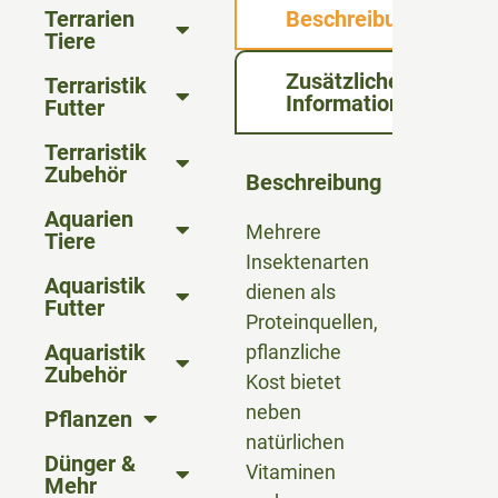
Terrarien
Beschreibung
Tiere
Zusätzliche
Terraristik
Informationen
Futter
Terraristik
Zubehör
Beschreibung
Aquarien
Mehrere
Tiere
Insektenarten
Aquaristik
dienen als
Futter
Proteinquellen,
Aquaristik
pflanzliche
Zubehör
Kost bietet
neben
Pflanzen
natürlichen
Dünger &
Vitaminen
Mehr