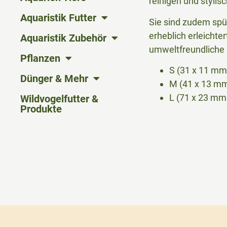
reinigen und stylisc
Aquaristik Futter
Sie sind zudem spü
erheblich erleichte
Aquaristik Zubehör
umweltfreundliche 
Pflanzen
S (31 x 11 mm
Dünger & Mehr
M (41 x 13 m
L (71 x 23 mm
Wildvogelfutter &
Produkte