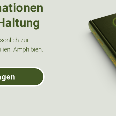
mationen
Haltung
onlich zur
lien, Amphibien,
agen