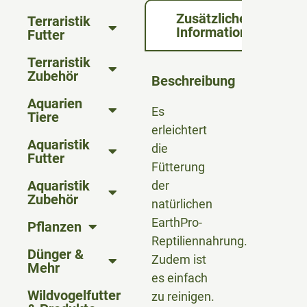
Zusätzliche
Terraristik
Informationen
Futter
Terraristik
Zubehör
Beschreibung
Aquarien
Es
Tiere
erleichtert
Aquaristik
die
Futter
Fütterung
Aquaristik
der
Zubehör
natürlichen
EarthPro-
Pflanzen
Reptiliennahrung.
Dünger &
Zudem ist
Mehr
es einfach
Wildvogelfutter
zu reinigen.