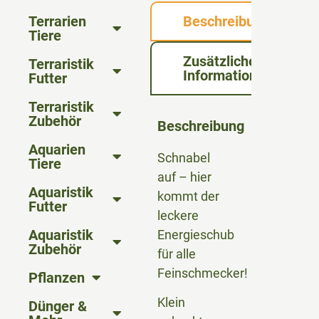
Terrarien
Beschreibung
Tiere
Zusätzliche
Terraristik
Informationen
Futter
Terraristik
Zubehör
Beschreibung
Aquarien
Schnabel
Tiere
auf – hier
Aquaristik
kommt der
Futter
leckere
Aquaristik
Energieschub
Zubehör
für alle
Feinschmecker!
Pflanzen
Klein
Dünger &