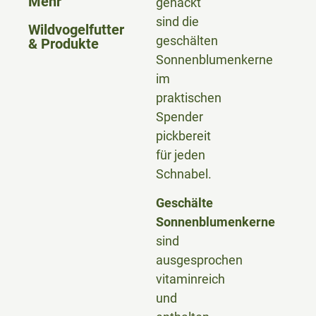
Mehr
gehackt
sind die
Wildvogelfutter
geschälten
& Produkte
Sonnenblumenkerne
im
praktischen
Spender
pickbereit
für jeden
Schnabel.
Geschälte
Sonnenblumenkerne
sind
ausgesprochen
vitaminreich
und