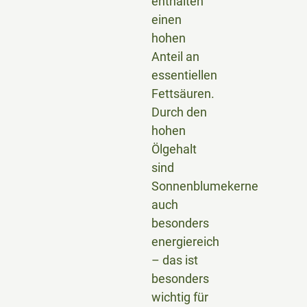
enthalten
einen
hohen
Anteil an
essentiellen
Fettsäuren.
Durch den
hohen
Ölgehalt
sind
Sonnenblumekerne
auch
besonders
energiereich
– das ist
besonders
wichtig für