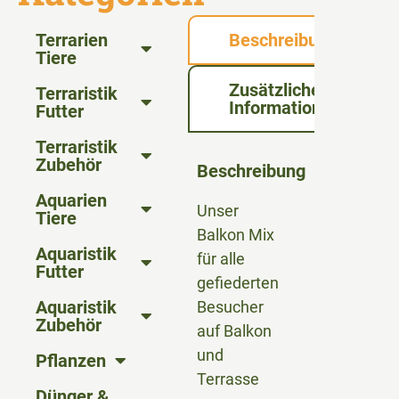
Terrarien
Beschreibung
Tiere
Zusätzliche
Terraristik
Informationen
Futter
Terraristik
Zubehör
Beschreibung
Aquarien
Unser
Tiere
Balkon Mix
Aquaristik
für alle
Futter
gefiederten
Aquaristik
Besucher
Zubehör
auf Balkon
und
Pflanzen
Terrasse
Dünger &