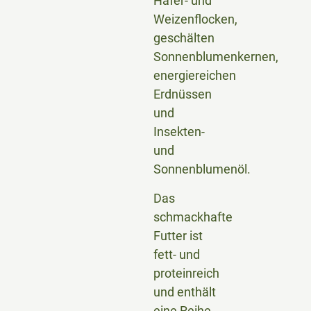
Hafer- und
Weizenflocken,
geschälten
Sonnenblumenkernen,
energiereichen
Erdnüssen
und
Insekten-
und
Sonnenblumenöl.
Das
schmackhafte
Futter ist
fett- und
proteinreich
und enthält
eine Reihe