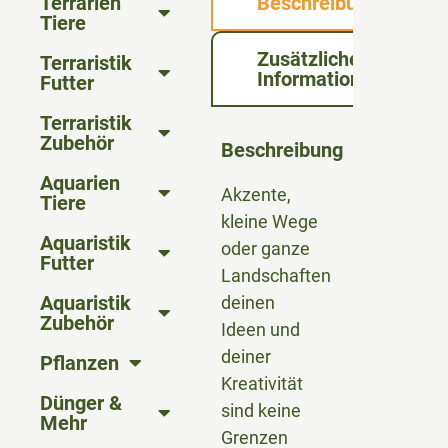
Terrarien
Beschreibung
Tiere
Zusätzliche
Terraristik
Informationen
Futter
Terraristik
Zubehör
Beschreibung
Aquarien
Akzente,
Tiere
kleine Wege
Aquaristik
oder ganze
Futter
Landschaften
Aquaristik
deinen
Zubehör
Ideen und
deiner
Pflanzen
Kreativität
Dünger &
sind keine
Mehr
Grenzen