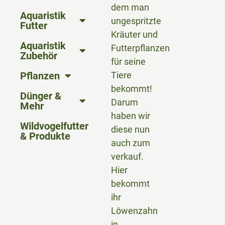
dem man
Aquaristik
ungespritzte
Futter
Kräuter und
Aquaristik
Futterpflanzen
Zubehör
für seine
Pflanzen
Tiere
bekommt!
Dünger &
Darum
Mehr
haben wir
Wildvogelfutter
diese nun
& Produkte
auch zum
verkauf.
Hier
bekommt
ihr
Löwenzahn
in