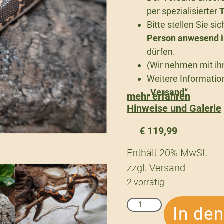
per spezialisierter
T
Bitte stellen Sie s
Person anwesend i
dürfen.
(Wir nehmen mit ih
Weitere Information
„Versand“
.
mehr erfahren
Hinweise und Galerie
€
119,99
Enthält 20% MwSt.
zzgl.
Versand
2 vorrätig
In de