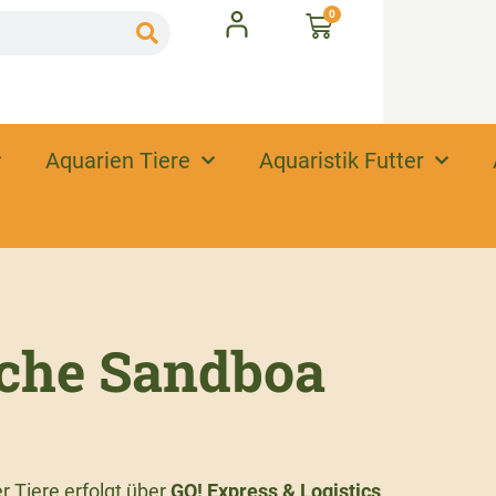
0
Aquarien Tiere
Aquaristik Futter
che Sandboa
 Tiere erfolgt über
GO! Express & Logistics