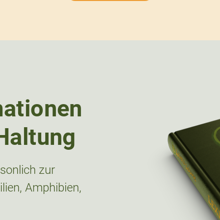
mationen
Haltung
onlich zur
lien, Amphibien,