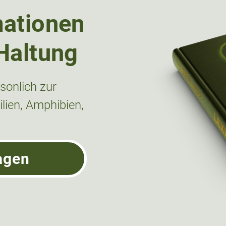
mationen
Haltung
onlich zur
lien, Amphibien,
agen