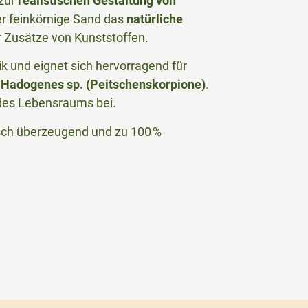
 zur
realistischen Gestaltung von
er feinkörnige Sand das
natürliche
 Zusätze von Kunststoffen.
k und eignet sich hervorragend für
r
Hadogenes sp. (Peitschenskorpione)
.
 des Lebensraums bei.
isch überzeugend und zu 100 %