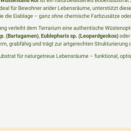
 Wüstensand Rot
ist ein naturbelassenes Bodensubstrat
 Ideal für Bewohner arider Lebensräume, unterstützt dies
e die Eiablage – ganz ohne chemische Farbzusätze oder
ung verleiht dem Terrarium eine authentische Wüstenopti
p. (Bartagamen)
,
Eublepharis sp. (Leopardgeckos)
ode
arm, grabfähig und trägt zur artgerechten Strukturierung
ubstrat für naturgetreue Lebensräume – funktional, opt