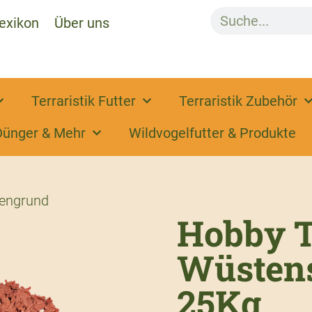
exikon
Über uns
Terraristik Futter
Terraristik Zubehör
Dünger & Mehr
Wildvogelfutter & Produkte
dengrund
Hobby T
Wüstens
25Kg