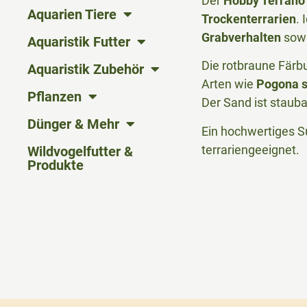
Der
Hobby Terrano
Aquarien Tiere
Trockenterrarien
.
Grabverhalten
sowi
Aquaristik Futter
Die rotbraune Färb
Aquaristik Zubehör
Arten wie
Pogona s
Pflanzen
Der Sand ist staub
Dünger & Mehr
Ein hochwertiges S
terrariengeeignet.
Wildvogelfutter &
Produkte