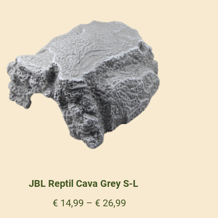
JBL Reptil Cava Grey S-L
€
14,99
–
€
26,99