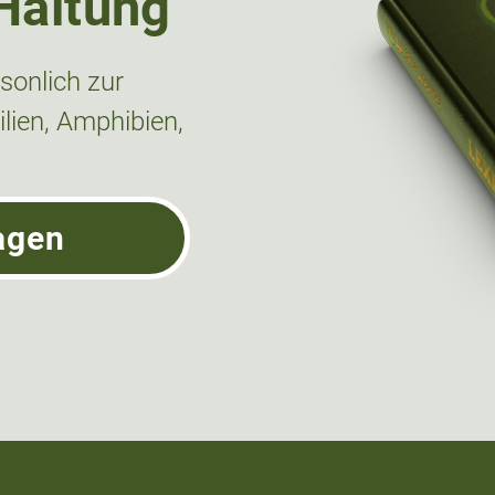
Haltung
onlich zur
lien, Amphibien,
agen