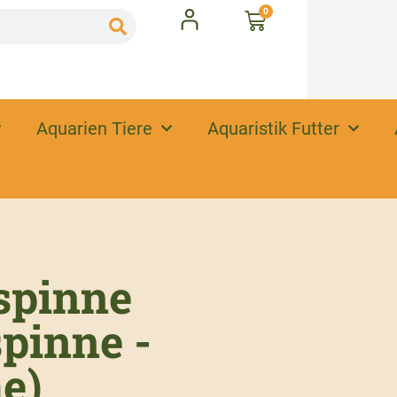
0
Aquarien Tiere
Aquaristik Futter
spinne
pinne -
e)