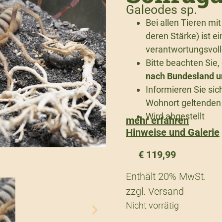
Galeodes sp.
Bei allen Tieren mi
deren Stärke) ist e
verantwortungsvoll
Bitte beachten Sie
nach Bundesland un
Informieren Sie sic
Wohnort geltenden 
Wird abgestellt
mehr erfahren
Hinweise und Galerie
€
119,99
Enthält 20% MwSt.
zzgl.
Versand
Nicht vorrätig