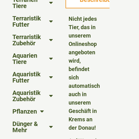
Tiere
Terraristik
Nicht jedes
Futter
Tier, das in
unserem
Terraristik
Zubehör
Onlineshop
angeboten
Aquarien
wird,
Tiere
befindet
Aquaristik
sich
Futter
automatisch
Aquaristik
auch in
Zubehör
unserem
Pflanzen
Geschäft in
Krems an
Dünger &
der Donau!
Mehr