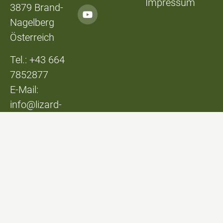
Impressum
3879 Brand-
Nagelberg
Österreich
Tel.: +43 664
7852877
E-Mail:
info@lizard-
lounge.at
© Lizard Lounge
Design:
Studio Kerschbaum