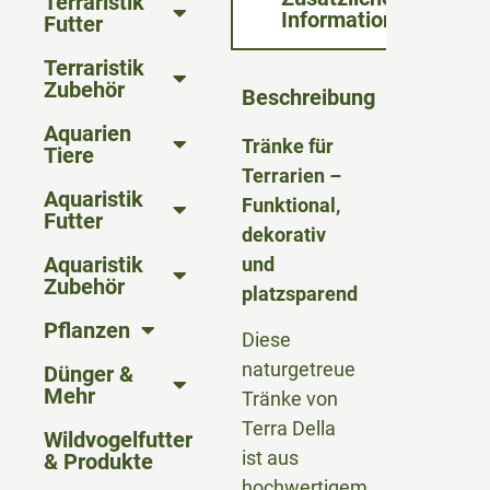
Terraristik
Informationen
Futter
Terraristik
Zubehör
Beschreibung
Aquarien
Tränke für
Tiere
Terrarien –
Aquaristik
Funktional,
Futter
dekorativ
Aquaristik
und
Zubehör
platzsparend
Pflanzen
Diese
naturgetreue
Dünger &
Mehr
Tränke von
Terra Della
Wildvogelfutter
ist aus
& Produkte
hochwertigem