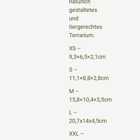
natürlich
gestaltetes
und
tiergerechtes
Terrarium.
XS –
9,3×6,5×2,1cm
S –
11,1×8,8×2,8cm
M –
15,8×10,4×3,5cm
L –
20,7x14x4,5cm
XXL –