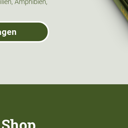
lien, Amphibien,
agen
 Shop