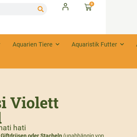
0
Aquarien Tiere
Aquaristik Futter
 Violett
l
ati hati
t
Giftdrüsen oder Stacheln
(unabhängig von