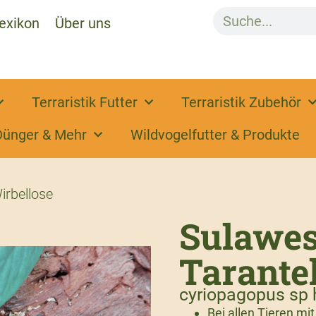
exikon
Über uns
Terraristik Futter
Terraristik Zubehör
Dünger & Mehr
Wildvogelfutter & Produkte
irbellose
Sulawesi
Tarante
cyriopagopus sp h
Bei allen Tieren mi