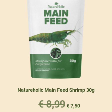
Natureholic Main Feed Shrimp 30g
€
8,99
€
7,50