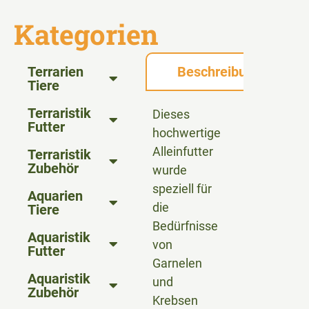
Kategorien
Terrarien
Beschreibung
Tiere
Terraristik
Dieses
Futter
hochwertige
Alleinfutter
Terraristik
Zubehör
wurde
speziell für
Aquarien
die
Tiere
Bedürfnisse
Aquaristik
von
Futter
Garnelen
Aquaristik
und
Zubehör
Krebsen