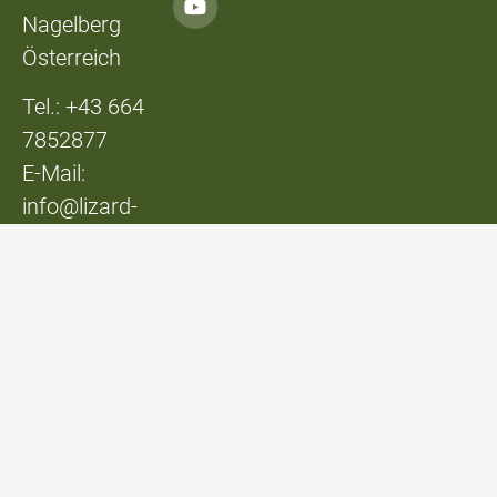
Nagelberg
Österreich
Tel.: +43 664
7852877
E-Mail:
info@lizard-
lounge.at
© Lizard Lounge
Design:
Studio Kerschbaum
Vertrag widerrufen