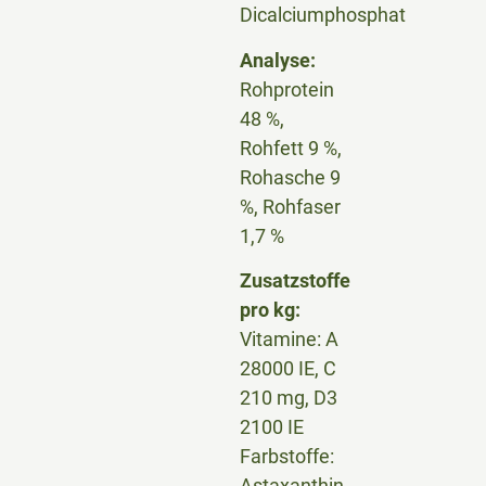
Dicalciumphosphat
Analyse:
Rohprotein
48 %,
Rohfett 9 %,
Rohasche 9
%, Rohfaser
1,7 %
Zusatzstoffe
pro kg:
Vitamine: A
28000 IE, C
210 mg, D3
2100 IE
Farbstoffe:
Astaxanthin