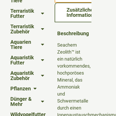
Tiere
Zusätzliche
Terraristik
Informationen
Futter
Terraristik
Zubehör
Beschreibung
Aquarien
Seachem
Tiere
Zeolith™ ist
Aquaristik
ein natürlich
Futter
vorkommendes,
Aquaristik
hochporöses
Zubehör
Mineral, das
Ammoniak
Pflanzen
und
Dünger &
Schwermetalle
Mehr
durch einen
Wildvogelfutter
Ionenaustauschmechanism