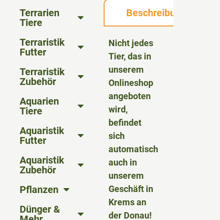
Terrarien
Beschreibung
Tiere
Terraristik
Nicht jedes
Futter
Tier, das in
unserem
Terraristik
Zubehör
Onlineshop
angeboten
Aquarien
wird,
Tiere
befindet
Aquaristik
sich
Futter
automatisch
Aquaristik
auch in
Zubehör
unserem
Pflanzen
Geschäft in
Krems an
Dünger &
der Donau!
Mehr