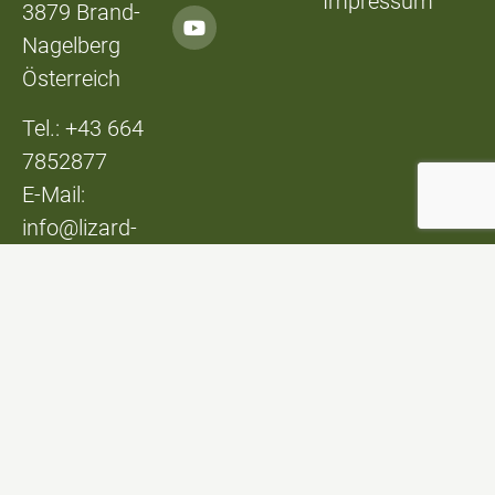
Impressum
3879 Brand-
Nagelberg
Österreich
Tel.: +43 664
7852877
E-Mail:
info@lizard-
lounge.at
© Lizard Lounge
Design:
Studio Kerschbaum