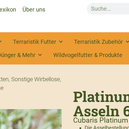
exikon
Über uns
Terraristik Futter
Terraristik Zubehör
Dünger & Mehr
Wildvogelfutter & Produkte
kten
,
Sonstige Wirbellose
,
se
Platinu
Asseln 
Cubaris Platinu
Die Asselbestellu