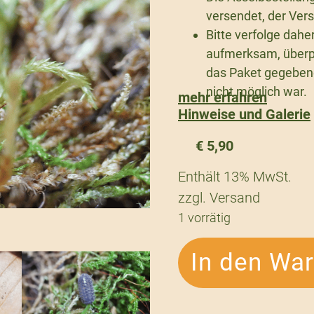
versendet, der Vers
Bitte verfolge dahe
aufmerksam, überp
das Paket gegebenen
nicht möglich war.
mehr erfahren
Hinweise und Galerie
€
5,90
Enthält 13% MwSt.
zzgl.
Versand
1 vorrätig
In den Wa