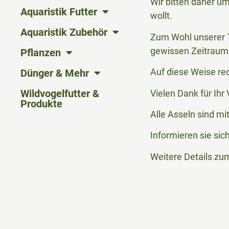
Wir bitten daher u
Aquaristik Futter
wollt.
Aquaristik Zubehör
Zum Wohl unserer T
gewissen Zeitraum 
Pflanzen
Auf diese Weise re
Dünger & Mehr
Wildvogelfutter &
Vielen Dank für Ih
Produkte
Alle Asseln sind mi
Informieren sie sic
Weitere Details zu