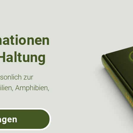
mationen
Haltung
onlich zur
lien, Amphibien,
agen