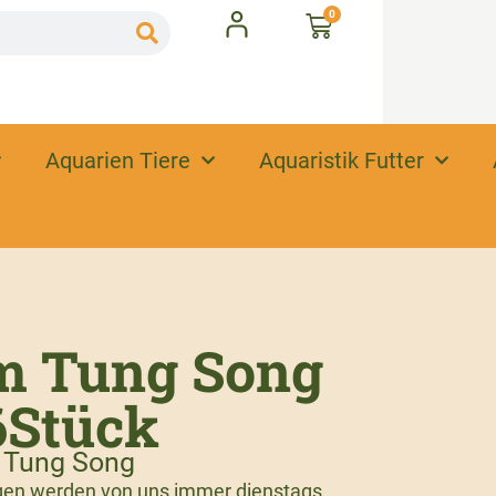
0
Aquarien Tiere
Aquaristik Futter
m Tung Song
6Stück
m Tung Song
ngen werden von uns immer dienstags