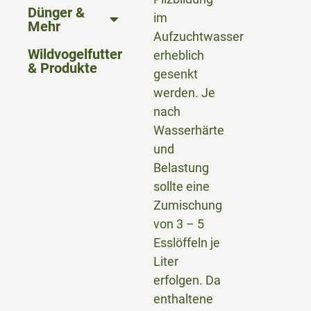
Dünger &
im
Mehr
Aufzuchtwasser
Wildvogelfutter
erheblich
& Produkte
gesenkt
werden. Je
nach
Wasserhärte
und
Belastung
sollte eine
Zumischung
von 3 – 5
Esslöffeln je
Liter
erfolgen. Da
enthaltene