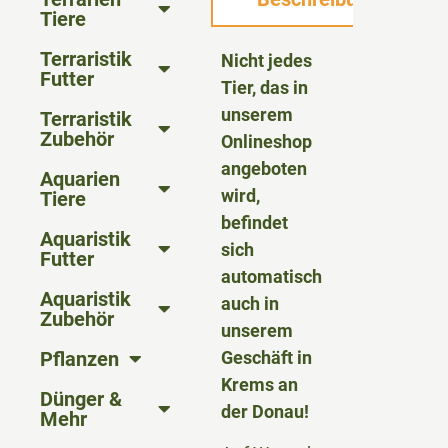
Tiere
Terraristik
Nicht jedes
Futter
Tier, das in
unserem
Terraristik
Zubehör
Onlineshop
angeboten
Aquarien
wird,
Tiere
befindet
Aquaristik
sich
Futter
automatisch
Aquaristik
auch in
Zubehör
unserem
Pflanzen
Geschäft in
Krems an
Dünger &
der Donau!
Mehr