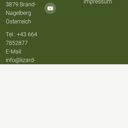
Impressum
3879 Brand-
Nagelberg
Österreich
Tel.: +43 664
7852877
E-Mail:
info@lizard-
lounge.at
© Lizard Lounge
Design:
Studio Kerschbaum