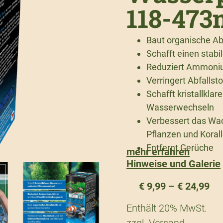
118-473
Baut organische Abf
Schafft einen stabi
Reduziert Ammoniu
Verringert Abfallst
Schafft kristallkla
Wasserwechseln
Verbessert das Wa
Pflanzen und Koral
Entfernt Gerüche
mehr erfahren
Hinweise und Galerie
€
9,99
–
€
24,99
Enthält 20% MwSt.