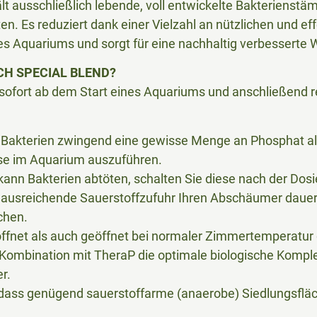
lt ausschließlich lebende, voll entwickelte Bakterienst
ten. Es reduziert dank einer Vielzahl an nützlichen und e
s Aquariums und sorgt für eine nachhaltig verbesserte W
H SPECIAL BLEND?
ofort ab dem Start eines Aquariums und anschließend r
 Bakterien zwingend eine gewisse Menge an Phosphat al
se im Aquarium auszuführen.
ann Bakterien abtöten, schalten Sie diese nach der Dosi
e ausreichende Sauerstoffzufuhr Ihren Abschäumer dauerh
chen.
fnet als auch geöffnet bei normaler Zimmertemperatur 
n Kombination mit TheraP die optimale biologische Kompl
r.
 dass genügend sauerstoffarme (anaerobe) Siedlungsflä