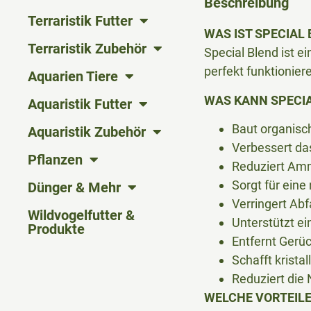
Beschreibung
Terraristik Futter
WAS IST SPECIAL
Terraristik Zubehör
Special Blend ist e
perfekt funktionie
Aquarien Tiere
WAS KANN SPECI
Aquaristik Futter
Baut organisch
Aquaristik Zubehör
Verbessert da
Pflanzen
Reduziert Am
Sorgt für eine
Dünger & Mehr
Verringert Abf
Wildvogelfutter &
Unterstützt e
Produkte
Entfernt Gerü
Schafft krista
Reduziert die
WELCHE VORTEILE