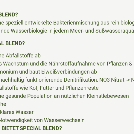
 BLEND?
ine speziell entwickelte Bakterienmischung aus rein biolo
rende Wasserbiologie in jedem Meer- und Süßwasseraqua
AL BLEND?
e Abfallstoffe ab
s Wachstum und die Nährstoffaufnahme von Pflanzen & 
monium und baut Eiweißverbindungen ab
 nachhaltig funktionierende Denitrifikation: NO3 Nitrat -> 
allstoffe wie Kot, Futter und Pflanzenreste
ine gesunde Population an nützlichen Kleinstlebewesen
che
llklares Wasser
 Notwendigkeit von Wasserwechseln
 BIETET SPECIAL BLEND?