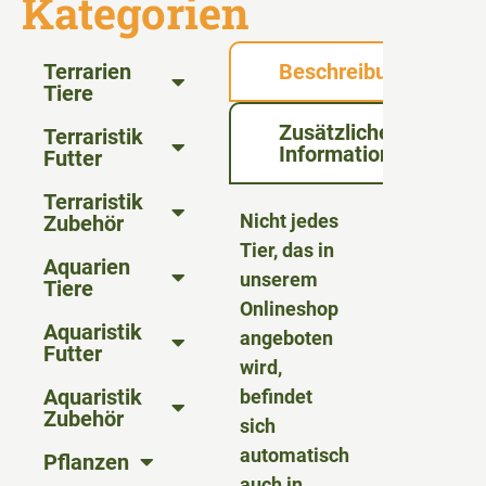
Kategorien
Terrarien
Beschreibung
Tiere
Zusätzliche
Terraristik
Informationen
Futter
Terraristik
Nicht jedes
Zubehör
Tier, das in
Aquarien
unserem
Tiere
Onlineshop
Aquaristik
angeboten
Futter
wird,
Aquaristik
befindet
Zubehör
sich
automatisch
Pflanzen
auch in