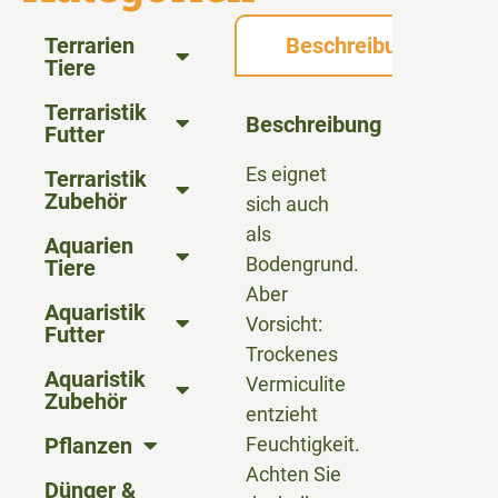
Terrarien
Beschreibung
Tiere
Terraristik
Beschreibung
Futter
Es eignet
Terraristik
Zubehör
sich auch
als
Aquarien
Bodengrund.
Tiere
Aber
Aquaristik
Vorsicht:
Futter
Trockenes
Aquaristik
Vermiculite
Zubehör
entzieht
Pflanzen
Feuchtigkeit.
Achten Sie
Dünger &