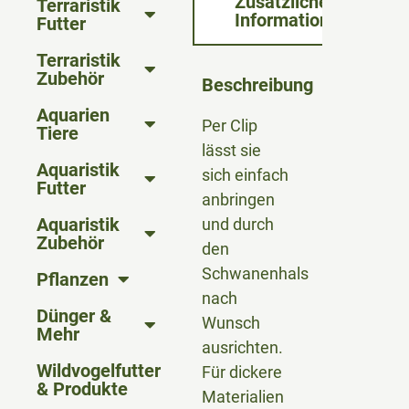
Zusätzliche
Terraristik
Informationen
Futter
Terraristik
Zubehör
Beschreibung
Aquarien
Per Clip
Tiere
lässt sie
Aquaristik
sich einfach
Futter
anbringen
Aquaristik
und durch
Zubehör
den
Schwanenhals
Pflanzen
nach
Dünger &
Wunsch
Mehr
ausrichten.
Wildvogelfutter
Für dickere
& Produkte
Materialien