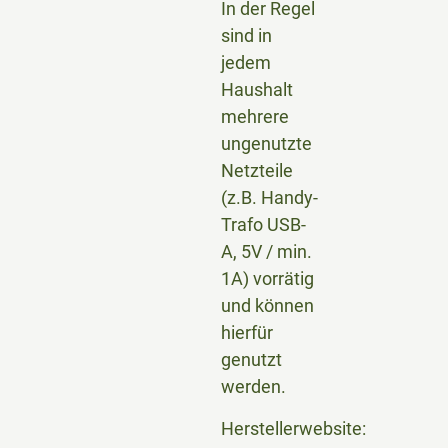
In der Regel
sind in
jedem
Haushalt
mehrere
ungenutzte
Netzteile
(z.B. Handy-
Trafo USB-
A, 5V / min.
1A) vorrätig
und können
hierfür
genutzt
werden.
Herstellerwebsite: