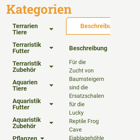
Kategorien
Terrarien
Beschreibung
Tiere
Terraristik
Beschreibung
Futter
Für die
Terraristik
Zubehör
Zucht von
Baumsteigern
Aquarien
sind die
Tiere
Ersatzschalen
Aquaristik
für die
Futter
Lucky
Aquaristik
Reptile Frog
Zubehör
Cave
Pflanzen
Eiablagehöhle