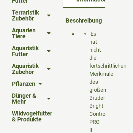
Futter
Terraristik
Zubehör
Beschreibung
Aquarien
Es
Tiere
hat
Aquaristik
nicht
Futter
die
Aquaristik
fortschrittlichen
Zubehör
Merkmale
des
Pflanzen
großen
Dünger &
Bruder
Mehr
Bright
Wildvogelfutter
Control
& Produkte
PRO
II