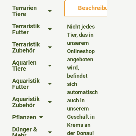
Terrarien
Beschreibung
Tiere
Terraristik
Nicht jedes
Futter
Tier, das in
unserem
Terraristik
Zubehör
Onlineshop
angeboten
Aquarien
wird,
Tiere
befindet
Aquaristik
sich
Futter
automatisch
Aquaristik
auch in
Zubehör
unserem
Pflanzen
Geschäft in
Krems an
Dünger &
der Donau!
Mehr