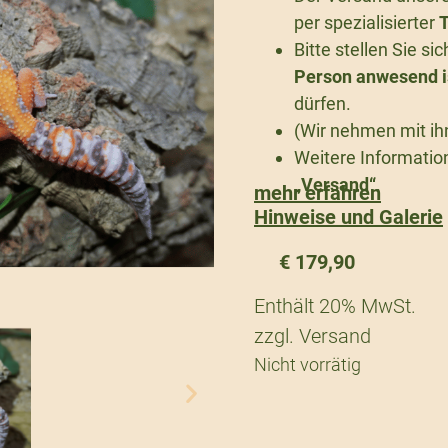
per spezialisierter
T
Bitte stellen Sie s
Person anwesend i
dürfen.
(Wir nehmen mit ih
Weitere Information
„Versand“
.
mehr erfahren
Hinweise und Galerie
€
179,90
Enthält 20% MwSt.
zzgl.
Versand
Nicht vorrätig