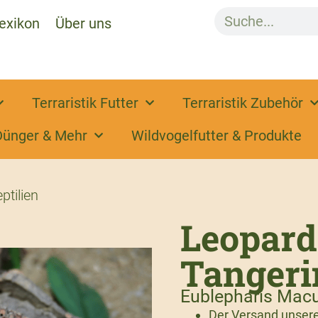
exikon
Über uns
Terraristik Futter
Terraristik Zubehör
Dünger & Mehr
Wildvogelfutter & Produkte
ptilien
Leopar
Tangerin
Eublepharis Macu
Der Versand unserer