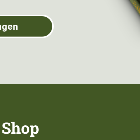
agen
 Shop