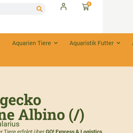
0
Aquarien Tiere
Aquaristik Futter
dgecko
e Albino (/)
larius
 Tiere erfolgt über
GO! Express & Logistics