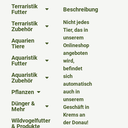
Terraristik
Beschreibung
Futter
Nicht jedes
Terraristik
Zubehör
Tier, das in
unserem
Aquarien
Onlineshop
Tiere
angeboten
Aquaristik
wird,
Futter
befindet
Aquaristik
sich
Zubehör
automatisch
Pflanzen
auch in
unserem
Dünger &
Geschäft in
Mehr
Krems an
Wildvogelfutter
der Donau!
& Produkte