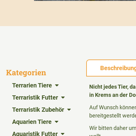
Beschreibun
Kategorien
Terrarien Tiere
Nicht jedes Tier, 
in Krems an der Do
Terraristik Futter
Auf Wunsch können 
Terraristik Zubehör
bereitgestellt werd
Aquarien Tiere
Wir bitten daher u
Aquaristik Futter