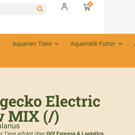
0
Aquarien Tiere
Aquaristik Futter
gecko Electric
 MIX (/)
larius
 Tiere erfolgt über
GO! Express & Logistics