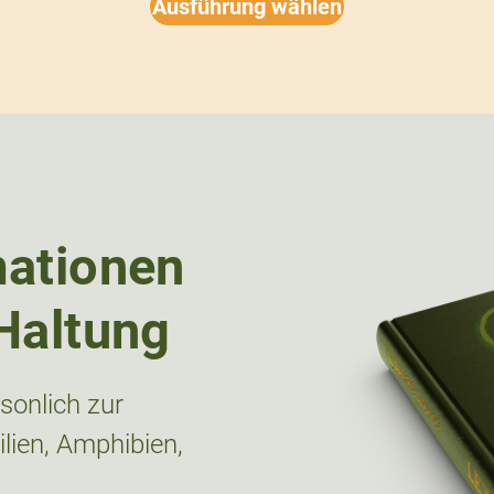
Ausführung wählen
mationen
Haltung
onlich zur
lien, Amphibien,