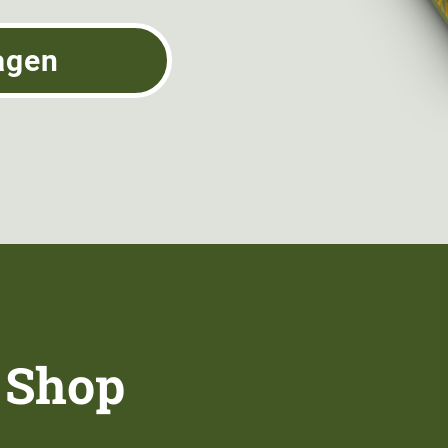
agen
 Shop