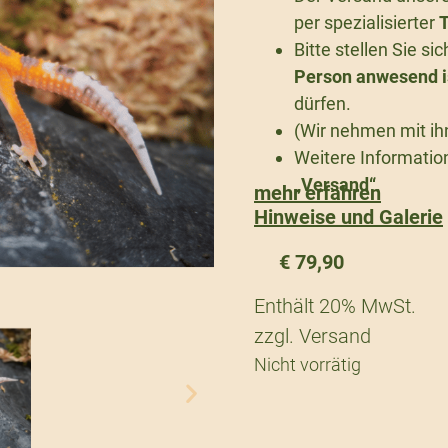
per spezialisierter
T
Bitte stellen Sie s
Person anwesend i
dürfen.
(Wir nehmen mit ih
Weitere Information
„Versand“
.
mehr erfahren
Hinweise und Galerie
€
79,90
Enthält 20% MwSt.
zzgl.
Versand
Nicht vorrätig