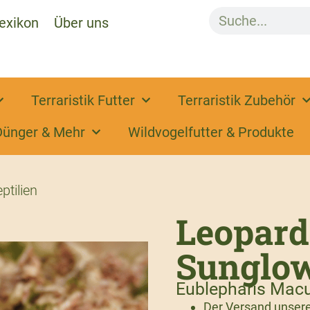
exikon
Über uns
Terraristik Futter
Terraristik Zubehör
Dünger & Mehr
Wildvogelfutter & Produkte
ptilien
Leopard
Sunglow
Eublepharis Macu
Der Versand unserer