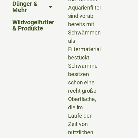
Dünger &
Aquarienfilter
Mehr
sind vorab
Wildvogelfutter
bereits mit
& Produkte
Schwämmen
als
Filtermaterial
bestückt.
Schwämme
besitzen
schon eine
recht große
Oberfläche,
die im
Laufe der
Zeit von
nützlichen