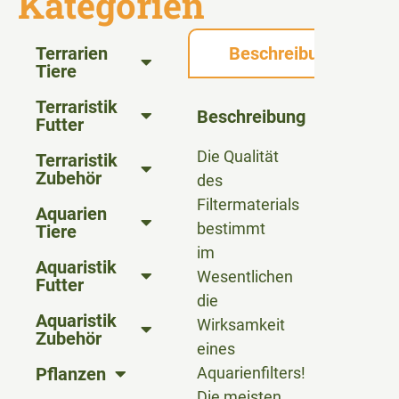
Kategorien
Terrarien
Beschreibung
Tiere
Terraristik
Beschreibung
Futter
Die Qualität
Terraristik
Zubehör
des
Filtermaterials
Aquarien
bestimmt
Tiere
im
Aquaristik
Wesentlichen
Futter
die
Aquaristik
Wirksamkeit
Zubehör
eines
Pflanzen
Aquarienfilters!
Die meisten